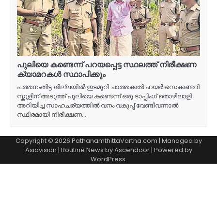
പുലിയെ കണ്ടെന്ന് പറയപ്പെട്ട സ്ഥലത്ത് നിരീക്ഷണ
ക്യാമറകൾ സ്ഥാപിക്കും
പത്തനംതിട്ട ജില്ലയിൽ ഇടമുറി ചാത്തക്കൽ ഹയർ സെക്കണ്ടറി
സ്കൂളിന് അടുത്ത് പുലിയെ കണ്ടെന്ന് ഒരു ടാപ്പിംഗ് തൊഴിലാളി
അറിയിച്ച സാഹചര്യത്തിൽ വനം വകുപ്പ് വേണ്ടിവന്നാൽ
സ്ഥിരമായി നിരീക്ഷണ…
Copyright © 2026 PathanamthittaVartha.com | Managed by
Asiavision | Routine News by
Ascendoor
| Powered by
WordPress
.