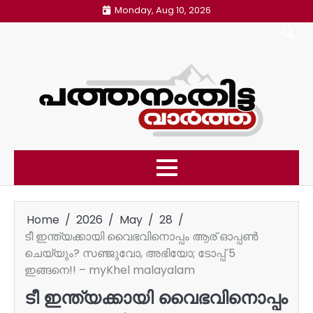
Skip
Monday, Aug 10, 2026
to
content
Home
2026
May
28
ടീ ഇന്ത്യക്കായി വൈഭവിനൊപ്പം ആര് ഓപ്പണ്‍
ചെയ്യും? സഞ്ജുവോ, അഭിയോ; ടോപ്പ് 5
ഇങ്ങനെ!! – myKhel malayalam
ടീ ഇന്ത്യക്കായി വൈഭവിനൊപ്പം