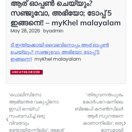
ആര് ഓപ്പണ്‍ ചെയ്യും?
സഞ്ജുവോ, അഭിയോ; ടോപ്പ് 5
ഇങ്ങനെ!! – myKhel malayalam
May 28, 2026
by
admin
ടീ ഇന്ത്യക്കായി വൈഭവിനൊപ്പം ആര് ഓപ്പണ്‍
ചെയ്യും? സഞ്ജുവോ, അഭിയോ; ടോപ്പ് 5
ഇങ്ങനെ!!
myKhel malayalam
UNCATEGORIZED
‘പൊലീസിനോ
‘തിരുവനന്തപുരം
Post
ആഭ്യന്തര വകുപ്പിനോ
കോർപറേഷനിലെ
navigation
ഇഡി റെയ്ഡ്
ബിജെപി കൗൺസിലർ
സംബന്ധിച്ച് ഒരു
ആർ സുഗതനെ
വിവരവും
കാണാനില്ല’; ഒരു
ഉണ്ടായിരുന്നില്ല’; രമേശ്
മാസമായി