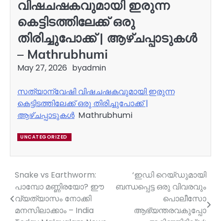
വിഷചഷകവുമായി ഇരുന്ന
കെട്ടിടത്തിലേക്ക് ഒരു
തിരിച്ചുപോക്ക് | ആഴ്ചപ്പാടുകൾ
– Mathrubhumi
May 27, 2026
by
admin
സത്യാന്വേഷി വിഷചഷകവുമായി ഇരുന്ന
കെട്ടിടത്തിലേക്ക് ഒരു തിരിച്ചുപോക്ക് |
ആഴ്ചപ്പാടുകൾ
Mathrubhumi
UNCATEGORIZED
Snake vs Earthworm:
‘ഇഡി റെയ്ഡുമായി
Post
പാമ്പോ മണ്ണിരയോ? ഈ
ബന്ധപ്പെട്ട ഒരു വിവരവും
navigation
വ്യത്യാസം നോക്കി
പൊലീസോ
മനസിലാക്കാം – India
ആഭ്യന്തരവകുപ്പോ