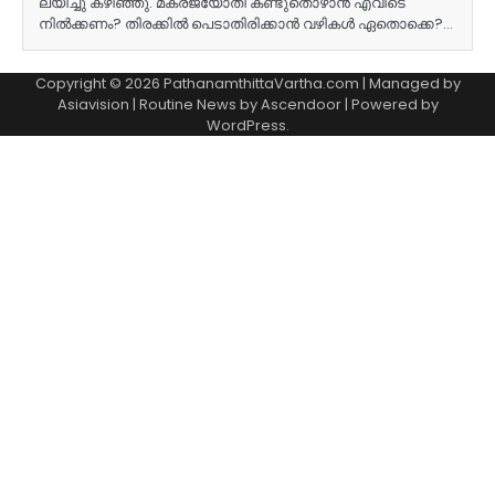
ലയിച്ചു കഴിഞ്ഞു. മകരജ്യോതി കണ്ടുതൊഴാൻ എവിടെ
നിൽക്കണം? തിരക്കിൽ പെടാതിരിക്കാൻ വഴികൾ ഏതൊക്കെ?…
Copyright © 2026 PathanamthittaVartha.com | Managed by
Asiavision | Routine News by
Ascendoor
| Powered by
WordPress
.