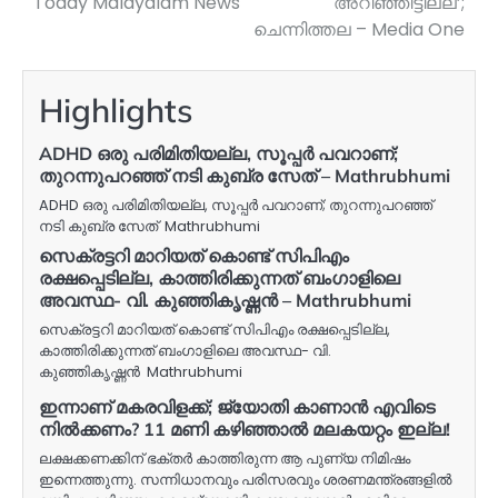
Today Malayalam News
അറിഞ്ഞിട്ടില്ല’;
ചെന്നിത്തല – Media One
Highlights
ADHD ഒരു പരിമിതിയല്ല, സൂപ്പർ പവറാണ്;
തുറന്നുപറഞ്ഞ് നടി കുബ്ര സേത് – Mathrubhumi
ADHD ഒരു പരിമിതിയല്ല, സൂപ്പർ പവറാണ്; തുറന്നുപറഞ്ഞ്
നടി കുബ്ര സേത് Mathrubhumi
സെക്രട്ടറി മാറിയത് കൊണ്ട് സിപിഎം
രക്ഷപ്പെടില്ല, കാത്തിരിക്കുന്നത് ബംഗാളിലെ
അവസ്ഥ- വി. കുഞ്ഞികൃഷ്ണൻ – Mathrubhumi
സെക്രട്ടറി മാറിയത് കൊണ്ട് സിപിഎം രക്ഷപ്പെടില്ല,
കാത്തിരിക്കുന്നത് ബംഗാളിലെ അവസ്ഥ- വി.
കുഞ്ഞികൃഷ്ണൻ Mathrubhumi
ഇന്നാണ് മകരവിളക്ക്; ജ്യോതി കാണാൻ എവിടെ
നിൽക്കണം? 11 മണി കഴിഞ്ഞാൽ മലകയറ്റം ഇല്ല!
ലക്ഷക്കണക്കിന് ഭക്തർ കാത്തിരുന്ന ആ പുണ്യ നിമിഷം
ഇന്നെത്തുന്നു. സന്നിധാനവും പരിസരവും ശരണമന്ത്രങ്ങളിൽ