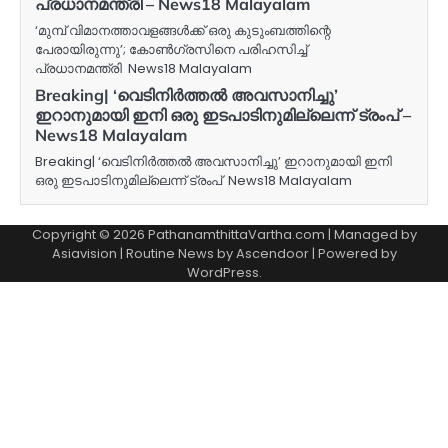
പ്രധാനമന്ത്രി – News18 Malayalam
‘മുമ്പ് വിമാനത്താവളങ്ങൾക്ക് ഒരു കുടുംബത്തിന്റെ
പേരായിരുന്നു’; കോൺ​ഗ്രസിനെ പരിഹസിച്ച്
പ്രധാനമന്ത്രി News18 Malayalam
Breaking| ‘വെടിനിർത്തൽ അവസാനിച്ചു’
ഇറാനുമായി ഇനി ഒരു ഇടപാടിനുമില്ലെന്ന് ട്രംപ് –
News18 Malayalam
Breaking| ‘വെടിനിർത്തൽ അവസാനിച്ചു’ ഇറാനുമായി ഇനി
ഒരു ഇടപാടിനുമില്ലെന്ന് ട്രംപ് News18 Malayalam
Copyright © 2026 PathanamthittaVartha.com | Managed by
Asiavision | Routine News by
Ascendoor
| Powered by
WordPress
.