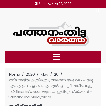
Skip
Sunday, Aug 09, 2026
to
content
Home
2026
May
26
തമിഴ്‌നാട്ടിൽ കുതിരക്കച്ചവടമെന്ന് ആക്ഷേപം; ഒരു
എഐഎഡിഎംകെ എംഎൽഎ കൂടി രാജിവെച്ചു,
സ്പീക്കർക്ക് പരാതിയുമായി ഇപിഎസ് ക്യാമ്പ് –
Samakalika Malayalam