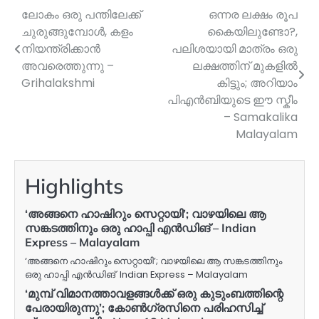
ലോകം ഒരു പന്തിലേക്ക്
ഒന്നര ലക്ഷം രൂപ
Post
ചുരുങ്ങുമ്പോൾ, കളം
കൈയിലുണ്ടോ?,
navigation
നിയന്ത്രിക്കാൻ
പലിശയായി മാത്രം ഒരു
അവരെത്തുന്നു –
ലക്ഷത്തിന് മുകളില്‍
Grihalakshmi
കിട്ടും; അറിയാം
പിഎന്‍ബിയുടെ ഈ സ്കീം
– Samakalika
Malayalam
Highlights
‘അങ്ങനെ ഹാഷിറും സെറ്റായി’; വാഴയിലെ ആ
സങ്കടത്തിനും ഒരു ഹാപ്പി എൻഡിങ് – Indian
Express – Malayalam
‘അങ്ങനെ ഹാഷിറും സെറ്റായി’; വാഴയിലെ ആ സങ്കടത്തിനും
ഒരു ഹാപ്പി എൻഡിങ് Indian Express – Malayalam
‘മുമ്പ് വിമാനത്താവളങ്ങൾക്ക് ഒരു കുടുംബത്തിന്റെ
പേരായിരുന്നു’; കോൺ​ഗ്രസിനെ പരിഹസിച്ച്