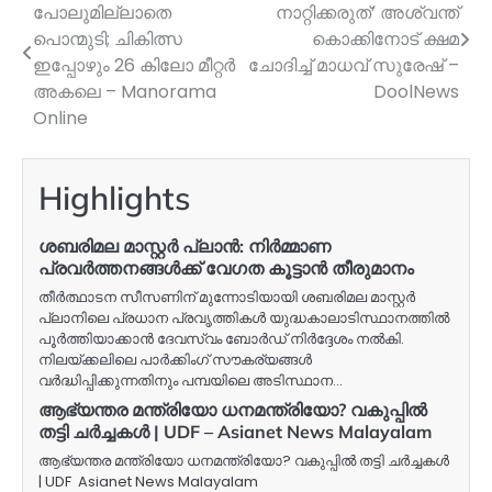
പോലുമില്ലാതെ
നാറ്റിക്കരുത്’ അശ്വന്ത്
navigation
പൊന്മുടി; ചികിത്സ
കൊക്കിനോട് ക്ഷമ
ഇപ്പോഴും 26 കിലോ മീറ്റർ
ചോദിച്ച് മാധവ് സുരേഷ് –
അകലെ – Manorama
DoolNews
Online
Highlights
ശബരിമല മാസ്റ്റർ പ്ലാൻ: നിർമ്മാണ
പ്രവർത്തനങ്ങൾക്ക് വേഗത കൂട്ടാൻ തീരുമാനം
തീർത്ഥാടന സീസണിന് മുന്നോടിയായി ശബരിമല മാസ്റ്റർ
പ്ലാനിലെ പ്രധാന പ്രവൃത്തികൾ യുദ്ധകാലാടിസ്ഥാനത്തിൽ
പൂർത്തിയാക്കാൻ ദേവസ്വം ബോർഡ് നിർദ്ദേശം നൽകി.
നിലയ്ക്കലിലെ പാർക്കിംഗ് സൗകര്യങ്ങൾ
വർദ്ധിപ്പിക്കുന്നതിനും പമ്പയിലെ അടിസ്ഥാന…
ആഭ്യന്തര മന്ത്രിയോ ധനമന്ത്രിയോ? വകുപ്പിൽ
തട്ടി ചർച്ചകൾ | UDF – Asianet News Malayalam
ആഭ്യന്തര മന്ത്രിയോ ധനമന്ത്രിയോ? വകുപ്പിൽ തട്ടി ചർച്ചകൾ
| UDF Asianet News Malayalam