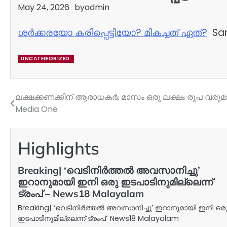
May 24, 2026
by
admin
ശർക്കരയോ കരിപ്പെട്ടിയോ? മികച്ചത് ഏത്?
Sam
UNCATEGORIZED
ലക്ഷക്കണക്കിന് ആരാധകർ, മാസം ഒരു ലക്ഷം രൂപ വരുമാനം;
Post
Media One
navigation
Highlights
Breaking| ‘വെടിനിർത്തൽ അവസാനിച്ചു’
ഇറാനുമായി ഇനി ഒരു ഇടപാടിനുമില്ലെന്ന്
ട്രംപ് – News18 Malayalam
Breaking| ‘വെടിനിർത്തൽ അവസാനിച്ചു’ ഇറാനുമായി ഇനി ഒര
ഇടപാടിനുമില്ലെന്ന് ട്രംപ് News18 Malayalam