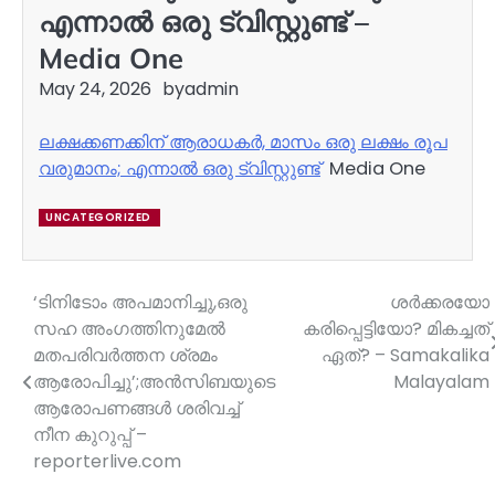
എന്നാൽ ഒരു ട്വിസ്റ്റുണ്ട് –
Media One
May 24, 2026
by
admin
ലക്ഷക്കണക്കിന് ആരാധകർ, മാസം ഒരു ലക്ഷം രൂപ
വരുമാനം; എന്നാൽ ഒരു ട്വിസ്റ്റുണ്ട്
Media One
UNCATEGORIZED
‘ടിനിടോം അപമാനിച്ചു,ഒരു
ശർക്കരയോ
Post
സഹ അംഗത്തിനുമേൽ
കരിപ്പെട്ടിയോ? മികച്ചത്
navigation
മതപരിവർത്തന ശ്രമം
ഏത്? – Samakalika
ആരോപിച്ചു’;അൻസിബയുടെ
Malayalam
ആരോപണങ്ങൾ ശരിവച്ച്
നീന കുറുപ്പ് –
reporterlive.com