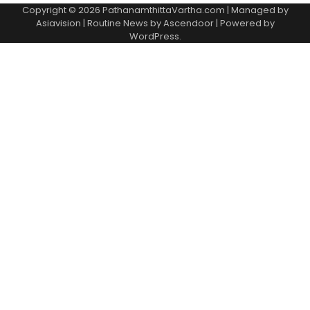
Copyright © 2026 PathanamthittaVartha.com | Managed by
Asiavision | Routine News by
Ascendoor
| Powered by
WordPress
.