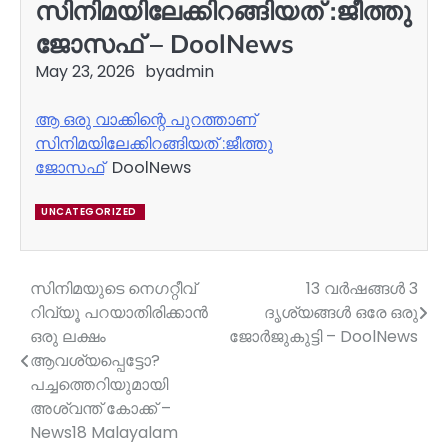
സിനിമയിലേക്കിറങ്ങിയത് :ജീത്തു
ജോസഫ് – DoolNews
May 23, 2026
by
admin
ആ ഒരു വാക്കിന്റെ പുറത്താണ്
സിനിമയിലേക്കിറങ്ങിയത് :ജീത്തു
ജോസഫ്
DoolNews
UNCATEGORIZED
സിനിമയുടെ നെഗറ്റീവ്
13 വർഷങ്ങൾ 3
Post
റിവ്യൂ പറയാതിരിക്കാൻ
ദൃശ്യങ്ങൾ ഒരേ ഒരു
navigation
ഒരു ലക്ഷം
ജോർജുകുട്ടി – DoolNews
ആവശ്യപ്പെട്ടോ?
പച്ചത്തെറിയുമായി
അശ്വന്ത് കോക്ക് –
News18 Malayalam