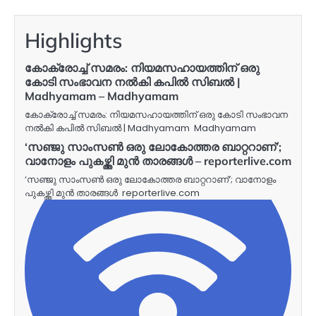
Highlights
കോക്രോച്ച് സമരം: നിയമസഹായത്തിന് ഒരു
കോടി സംഭാവന നൽകി കപിൽ സിബൽ |
Madhyamam – Madhyamam
കോക്രോച്ച് സമരം: നിയമസഹായത്തിന് ഒരു കോടി സംഭാവന
നൽകി കപിൽ സിബൽ | Madhyamam Madhyamam
‘സഞ്ജു സാംസൺ ഒരു ലോകോത്തര ബാറ്ററാണ്’;
വാനോളം പുകഴ്ത്തി മുൻ താരങ്ങൾ – reporterlive.com
‘സഞ്ജു സാംസൺ ഒരു ലോകോത്തര ബാറ്ററാണ്’; വാനോളം
പുകഴ്ത്തി മുൻ താരങ്ങൾ reporterlive.com