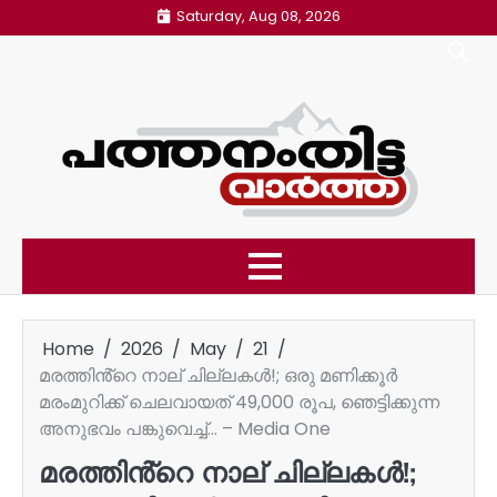
Skip
Saturday, Aug 08, 2026
to
content
Home
2026
May
21
മരത്തിൻ്റെ നാല് ചില്ലകൾ!; ഒരു മണിക്കൂർ
മരംമുറിക്ക് ചെലവായത് 49,000 രൂപ, ഞെട്ടിക്കുന്ന
അനുഭവം പങ്കുവെച്ച്… – Media One
മരത്തിൻ്റെ നാല് ചില്ലകൾ!;