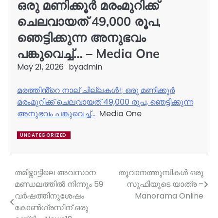
ഒരു മണിക്കൂർ മരംമുറിക്ക്
ചെലവായത് 49,000 രൂപ,
ഞെട്ടിക്കുന്ന അനുഭവം
പങ്കുവെച്ച്… – Media One
May 21, 2026
by
admin
മരത്തിൻ്റെ നാല് ചില്ലകൾ!; ഒരു മണിക്കൂർ
മരംമുറിക്ക് ചെലവായത് 49,000 രൂപ, ഞെട്ടിക്കുന്ന
അനുഭവം പങ്കുവെച്ച്…
Media One
UNCATEGORIZED
തമിഴ്നാട്ടിലെ അവസാന
തൂവാനത്തുമ്പികൾ ഒരു
Post
മണ്ഡലത്തിൽ നിന്നും 59
സൂഫിയുടെ യാത്ര –
navigation
വർഷത്തിനുശേഷം
Manorama Online
കോൺഗ്രസിന് ഒരു