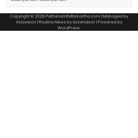
Copyright © 2026 PathanamthittaVartha.com | Managed by
Asiavision | Routine News by
Ascendoor
| Powered by
WordPress
.