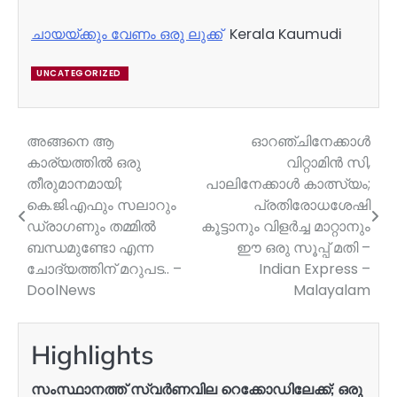
ചായയ്ക്കും വേണം ഒരു ലുക്ക്
Kerala Kaumudi
UNCATEGORIZED
അങ്ങനെ ആ
ഓറഞ്ചിനേക്കാൾ
Post
കാര്യത്തില്‍ ഒരു
വിറ്റാമിൻ സി,
navigation
തീരുമാനമായി;
പാലിനേക്കാൾ കാത്സ്യം;
കെ.ജി.എഫും സലാറും
പ്രതിരോധശേഷി
ഡ്രാഗണും തമ്മില്‍
കൂട്ടാനും വിളർച്ച മാറ്റാനും
ബന്ധമുണ്ടോ എന്ന
ഈ ഒരു സൂപ്പ് മതി –
ചോദ്യത്തിന് മറുപട.. –
Indian Express –
DoolNews
Malayalam
Highlights
സംസ്ഥാനത്ത് സ്വർണവില റെക്കോഡിലേക്ക്; ഒരു