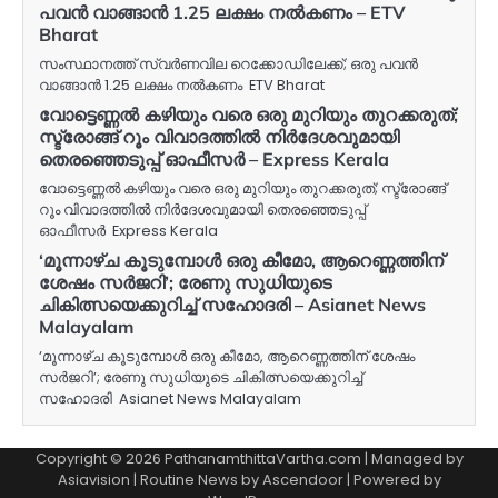
പവൻ വാങ്ങാൻ 1.25 ലക്ഷം നൽകണം – ETV
Bharat
സംസ്ഥാനത്ത് സ്വർണവില റെക്കോഡിലേക്ക്; ഒരു പവൻ
വാങ്ങാൻ 1.25 ലക്ഷം നൽകണം ETV Bharat
വോട്ടെണ്ണൽ കഴിയും വരെ ഒരു മുറിയും തുറക്കരുത്;
സ്ട്രോങ്ങ് റൂം വിവാദത്തിൽ നിർദേശവുമായി
തെരഞ്ഞെടുപ്പ് ഓഫീസർ – Express Kerala
വോട്ടെണ്ണൽ കഴിയും വരെ ഒരു മുറിയും തുറക്കരുത്; സ്ട്രോങ്ങ്
റൂം വിവാദത്തിൽ നിർദേശവുമായി തെരഞ്ഞെടുപ്പ്
ഓഫീസർ Express Kerala
‘മൂന്നാഴ്ച കൂടുമ്പോള്‍ ഒരു കീമോ, ആറെണ്ണത്തിന്
ശേഷം സര്‍ജറി’; രേണു സുധിയുടെ
ചികിത്സയെക്കുറിച്ച് സഹോദരി – Asianet News
Malayalam
‘മൂന്നാഴ്ച കൂടുമ്പോള്‍ ഒരു കീമോ, ആറെണ്ണത്തിന് ശേഷം
സര്‍ജറി’; രേണു സുധിയുടെ ചികിത്സയെക്കുറിച്ച്
സഹോദരി Asianet News Malayalam
Copyright © 2026 PathanamthittaVartha.com | Managed by
Asiavision | Routine News by
Ascendoor
| Powered by