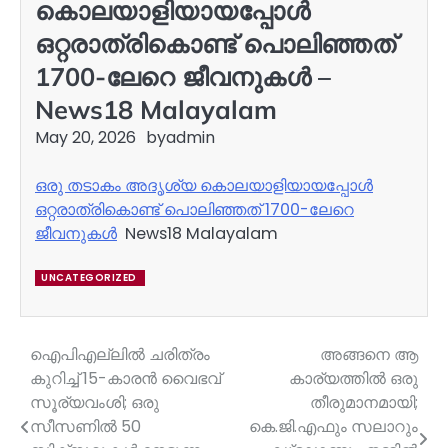
കൊലയാളിയായപ്പോൾ
ഒറ്റരാത്രികൊണ്ട് പൊലിഞ്ഞത്
1700-ലേറെ ജീവനുകൾ –
News18 Malayalam
May 20, 2026
by
admin
ഒരു തടാകം അദൃശ്യ കൊലയാളിയായപ്പോൾ
ഒറ്റരാത്രികൊണ്ട് പൊലിഞ്ഞത് 1700-ലേറെ
ജീവനുകൾ
News18 Malayalam
UNCATEGORIZED
ഐപിഎല്ലില്‍ ചരിത്രം
അങ്ങനെ ആ
Post
കുറിച്ച് 15-കാരന്‍ വൈഭവ്
കാര്യത്തില്‍ ഒരു
navigation
സൂര്യവംശി; ഒരു
തീരുമാനമായി;
സീസണില്‍ 50
കെ.ജി.എഫും സലാറും