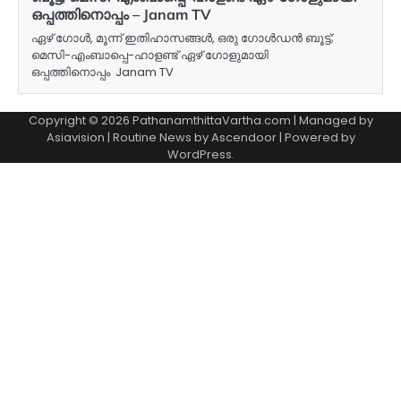
ഒപ്പത്തിനൊപ്പം – Janam TV
ഏഴ് ഗോള്‍, മൂന്ന് ഇതിഹാസങ്ങള്‍, ഒരു ഗോള്‍ഡന്‍ ബൂട്ട്;
മെസി-എംബാപ്പെ-ഹാളണ്ട് ഏഴ് ഗോളുമായി
ഒപ്പത്തിനൊപ്പം Janam TV
Copyright © 2026 PathanamthittaVartha.com | Managed by
Asiavision | Routine News by
Ascendoor
| Powered by
WordPress
.