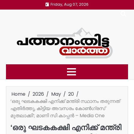
Skip
Friday, Aug 07, 2026
to
content
Home
2026
May
20
‘ഒരു ഘടകകക്ഷി എനിക്ക് മന്ത്രി സ്ഥാനം തരുന്നത്
എതിർത്തു, കിട്ടിയ അവസരം കോൺഗ്രസ്
മുതലാക്കി’; മാണി സി കാപ്പൻ – Media One
‘ഒരു ഘടകകക്ഷി എനിക്ക് മന്ത്രി