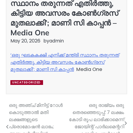
സ്ഥാനം തരുന്നത് എതിർത്തു,
കിട്ടിയ അവസരം കോൺഗ്രസ്
മുതലാക്കി’; മാണി സി കാപ്പൻ –
Media One
May 20, 2026
by
admin
‘ഒരു ഘടകകക്ഷി എനിക്ക് മന്ത്രി സ്ഥാനം തരുന്നത്
എതിർത്തു, കിട്ടിയ അവസരം കോൺഗ്രസ്
മുതലാക്കി’; മാണി സി കാപ്പൻ
Media One
UNCATEGORIZED
ഒരു അഞ്ച് മിനിട്ട് റോള്‍
ഒരു രാജ്യം ഒരു
Post
കൊടുത്താല്‍ മതി
തെരഞ്ഞെടുപ്പ്: 7 ലക്ഷം
navigation
ലക്ഷങ്ങളുടെ
കോടി രൂപ ലാഭിക്കാമെന്ന്
പ്രൊമോഷന്‍ ലാഭം;
ജോയിന്റ് പാർലമെന്ററി