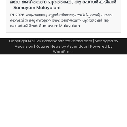
ഭയം; രണ്ട് തവണ പുറത്താക്കി, ആ പേസർ കിടിലൻ
– Samayam Malayalam
IPL 2026: ബുംറയേയും സ്റ്റാർക്കിനേയും തല്ലിപ്പറത്തി, പക്ഷെ
വെെഭവിന് ഒരു ബൗളറെ ഭയം; രണ്ട് തവണ പുറത്താക്കി, ആ
പേസർ കിടിലൻ Samayam Malayalam
Copyright © 2026 PathanamthittaVartha.com | Managed by
Asiavision | Routine News by
Ascendoor
| Powered by
WordPress
.