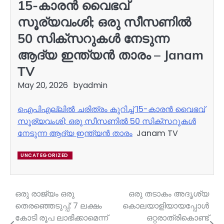
15-കാരന്‍ വൈഭവ്
സൂര്യവംശി; ഒരു സീസണില്‍
50 സിക്‌സറുകള്‍ നേടുന്ന
ആദ്യ ഇന്ത്യന്‍ താരം – Janam
TV
May 20, 2026
by
admin
ഐപിഎല്ലില്‍ ചരിത്രം കുറിച്ച് 15-കാരന്‍ വൈഭവ്
സൂര്യവംശി; ഒരു സീസണില്‍ 50 സിക്‌സറുകള്‍
നേടുന്ന ആദ്യ ഇന്ത്യന്‍ താരം
Janam TV
UNCATEGORIZED
ഒരു രാജ്യം ഒരു
ഒരു തടാകം അദൃശ്യ
Post
തെരഞ്ഞെടുപ്പ്: 7 ലക്ഷം
കൊലയാളിയായപ്പോൾ
navigation
കോടി രൂപ ലാഭിക്കാമെന്ന്
ഒറ്റരാത്രികൊണ്ട്