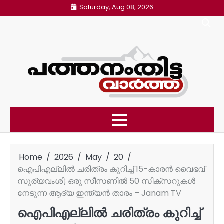
Skip
Saturday, Aug 08, 2026
to
content
Home
2026
May
20
ഐപിഎല്ലില്‍ ചരിത്രം കുറിച്ച് 15-കാരന്‍ വൈഭവ്
സൂര്യവംശി; ഒരു സീസണില്‍ 50 സിക്‌സറുകള്‍
നേടുന്ന ആദ്യ ഇന്ത്യന്‍ താരം – Janam TV
ഐപിഎല്ലില്‍ ചരിത്രം കുറിച്ച്