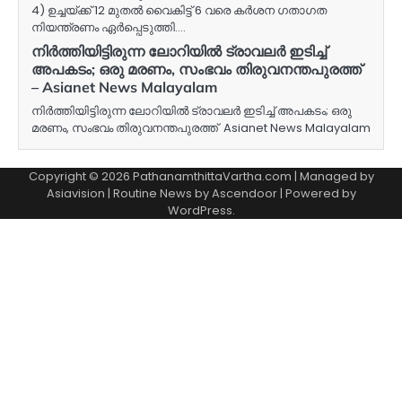
4) ഉച്ചയ്ക്ക് 12 മുതൽ വൈകിട്ട് 6 വരെ കർശന ഗതാഗത
നിയന്ത്രണം ഏർപ്പെടുത്തി.…
നിർത്തിയിട്ടിരുന്ന ലോറിയിൽ ട്രാവലർ ഇടിച്ച്
അപകടം; ഒരു മരണം, സംഭവം തിരുവനന്തപുരത്ത്
– Asianet News Malayalam
നിർത്തിയിട്ടിരുന്ന ലോറിയിൽ ട്രാവലർ ഇടിച്ച് അപകടം; ഒരു
മരണം, സംഭവം തിരുവനന്തപുരത്ത് Asianet News Malayalam
Copyright © 2026 PathanamthittaVartha.com | Managed by
Asiavision | Routine News by
Ascendoor
| Powered by
WordPress
.