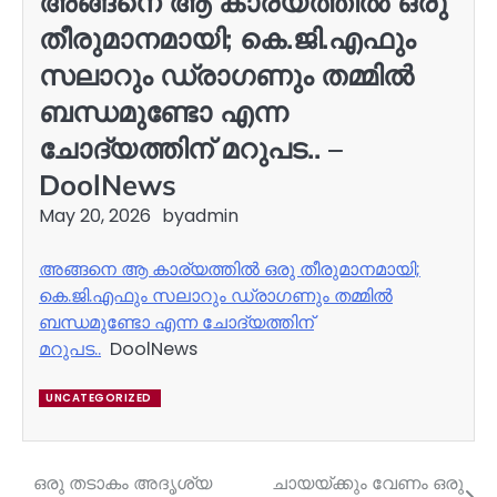
അങ്ങനെ ആ കാര്യത്തില്‍ ഒരു
തീരുമാനമായി; കെ.ജി.എഫും
സലാറും ഡ്രാഗണും തമ്മില്‍
ബന്ധമുണ്ടോ എന്ന
ചോദ്യത്തിന് മറുപട.. –
DoolNews
May 20, 2026
by
admin
അങ്ങനെ ആ കാര്യത്തില്‍ ഒരു തീരുമാനമായി;
കെ.ജി.എഫും സലാറും ഡ്രാഗണും തമ്മില്‍
ബന്ധമുണ്ടോ എന്ന ചോദ്യത്തിന്
മറുപട..
DoolNews
UNCATEGORIZED
ഒരു തടാകം അദൃശ്യ
ചായയ്ക്കും വേണം ഒരു
Post