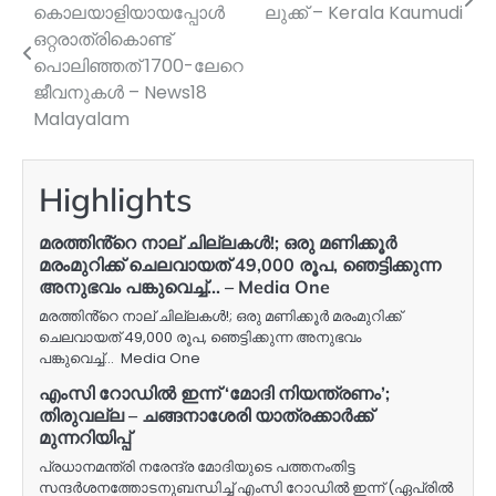
കൊലയാളിയായപ്പോൾ
ലുക്ക് – Kerala Kaumudi
navigation
ഒറ്റരാത്രികൊണ്ട്
പൊലിഞ്ഞത് 1700-ലേറെ
ജീവനുകൾ – News18
Malayalam
Highlights
മരത്തിൻ്റെ നാല് ചില്ലകൾ!; ഒരു മണിക്കൂർ
മരംമുറിക്ക് ചെലവായത് 49,000 രൂപ, ഞെട്ടിക്കുന്ന
അനുഭവം പങ്കുവെച്ച്… – Media One
മരത്തിൻ്റെ നാല് ചില്ലകൾ!; ഒരു മണിക്കൂർ മരംമുറിക്ക്
ചെലവായത് 49,000 രൂപ, ഞെട്ടിക്കുന്ന അനുഭവം
പങ്കുവെച്ച്… Media One
എംസി റോഡിൽ ഇന്ന് ‘മോദി നിയന്ത്രണം’;
തിരുവല്ല – ചങ്ങനാശേരി യാത്രക്കാർക്ക്
മുന്നറിയിപ്പ്
പ്രധാനമന്ത്രി നരേന്ദ്ര മോദിയുടെ പത്തനംതിട്ട
സന്ദർശനത്തോടനുബന്ധിച്ച് എംസി റോഡിൽ ഇന്ന് (ഏപ്രിൽ