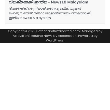
വ്യക്തമാക്കി ഇന്ത്യ – News18 Malayalam
‘ഭീകരതയ്ക്ക് ഒരു ന്യായീകരണവുമില്ല’; യുഎൻ
പൊതുസഭയിൽ സീറോ ടോളറൻസ് നയം വ്യക്തമാക്കി
ഇന്ത്യ News18 Malayalam
Copyright © 2026 PathanamthittaVartha.com | Managed by
Asiavision | Routine News by
Ascendoor
| Powered by
WordPress
.