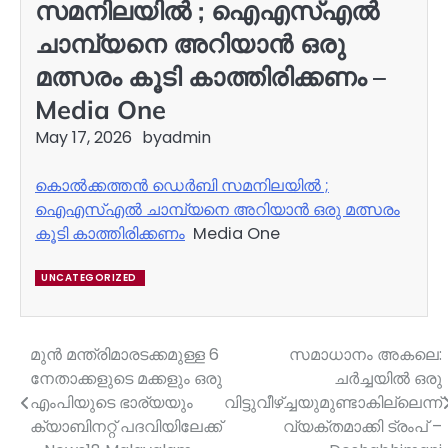
സമനിലയിൽ ; ഐഎസ്‌എൽ
ചാമ്പ്യനെ അറിയാൻ ഒരു
മത്സരം കൂടി കാത്തിരിക്കണം –
Media One
May 17, 2026
by
admin
കൊൽക്കത്തൻ ഡെർബി സമനിലയിൽ ;
ഐഎസ്‌എൽ ചാമ്പ്യനെ അറിയാൻ ഒരു മത്സരം
കൂടി കാത്തിരിക്കണം
Media One
UNCATEGORIZED
മുൻ മന്ത്രിമാരടക്കമുള്ള 6
സമാധാനം അകലെ:
Post
നേതാക്കളുടെ മക്കളും ഒരു
ചർ‌ച്ചയിൽ‌ ഒരു
navigation
എംപിയുടെ ഭാര്യയും
വിട്ടുവീഴ്ച്ചയുമുണ്ടാകില്ലെന്ന്
ക്യാബിനറ്റ് പദവിയിലേക്ക്
വ്യക്തമാക്കി ട്രംപ് –