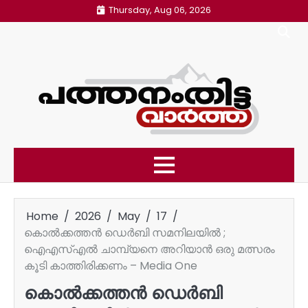
Skip
Thursday, Aug 06, 2026
to
content
Home
2026
May
17
കൊൽക്കത്തൻ ഡെർബി സമനിലയിൽ ;
ഐഎസ്‌എൽ ചാമ്പ്യനെ അറിയാൻ ഒരു മത്സരം
കൂടി കാത്തിരിക്കണം – Media One
കൊൽക്കത്തൻ ഡെർബി