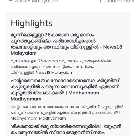
– News18 Malayalam
Deshabhimani
Highlights
മൂന്ന് മക്കളുള്ള 76കാരനെ ഒരു മാസം
പുറത്തുകണ്ടില്ല; പരിശോധിച്ചപ്പോൾ
തലയോട്ടിയും അസ്ഥിയും വീടിനുള്ളില്‍ – News18
Malayalam
മൂന്ന് മക്കളുള്ള 76കാരനെ ഒരു മാസം പുറത്തുകണ്ടില്ല;
പരിശോധിച്ചപ്പോൾ തലയോട്ടിയും അസ്ഥിയും
വീടിനുള്ളില്‍ News18 Malayalam
ഹന്റാവൈറസോ നോറോവൈറസോ: ക്രൂയിസ്
കപ്പലുകളിൽ പടരുന്ന വൈറസുകളിൽ ഏതാണ്
കൂടുതൽ അപകടകാരി? | Madhyamam –
Madhyamam
ഹന്റാവൈറസോ നോറോവൈറസോ: ക്രൂയിസ് കപ്പലുകളിൽ
പടരുന്ന വൈറസുകളിൽ ഏതാണ് കൂടുതൽ അപകടകാരി? |
Madhyamam Madhyamam
‘ഭീകരതയ്ക്ക് ഒരു ന്യായീകരണവുമില്ല’; യുഎൻ
പൊതുസഭയിൽ സീറോ ടോളറൻസ് നയം