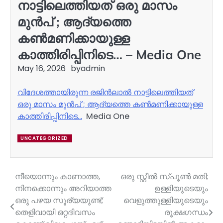
നാട്ടിലെത്തിയത് ഒരു മാസം
മുൻപ് ; ആദ്യത്തെ
കൺമണിക്കായുള്ള
കാത്തിരിപ്പിനിടെ… – Media One
May 16, 2026
by
admin
വിദേശത്തായിരുന്ന രജിൻലാൽ നാട്ടിലെത്തിയത്
ഒരു മാസം മുൻപ് ; ആദ്യത്തെ കൺമണിക്കായുള്ള
കാത്തിരിപ്പിനിടെ…
Media One
UNCATEGORIZED
നീയൊന്നും കാണാത്ത,
ഒരു സ്റ്റീൽ സ്പൂൺ മതി;
Post
നിനക്കൊന്നും അറിയാത്ത
ഉള്ളിയുടെയും
navigation
ഒരു പഴയ സൂര്യയുണ്ട്;
വെളുത്തുള്ളിയുടെയും
തെളിവായി ഒറ്റദിവസം
രൂക്ഷഗന്ധം