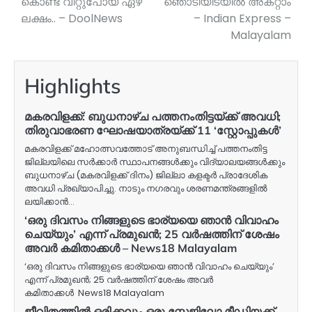
കൊണ്ട് വിറ്റുപോയ് ഏഴ്
ഞൊടിയിടയിൽ അകറ്റാം
ലക്ഷം.. – DoolNews
– Indian Express –
Malayalam
Highlights
മകരവിളക്ക്: ബുധനാഴ്ച പത്തനംതിട്ടയ്ക്ക് അവധി;
തിരുവാഭരണ ഘോഷയാത്രയ്ക്ക് 11 ‘സ്റ്റോപ്പുകൾ’
മകരവിളക്ക് മഹോത്സവത്തോട് അനുബന്ധിച്ച് പത്തനംതിട്ട
ജില്ലയിലെ സർക്കാർ സ്ഥാപനങ്ങൾക്കും വിദ്യാലയങ്ങൾക്കും
ബുധനാഴ്ച (മകരവിളക്ക് ദിനം) ജില്ലാ കളക്ടർ പ്രാദേശിക
അവധി പ്രഖ്യാപിച്ചു. നാടും നഗരവും ശരണമന്ത്രങ്ങളിൽ
ലയിക്കാൻ…
‘ഒരു ദിവസം നിങ്ങളുടെ ഭാര്യയെ ഞാൻ വിവാഹം
ചെയ്യും’ എന്ന് പ്രമുഖൻ; 25 വർഷത്തിന് ശേഷം
അവർ കമിതാക്കൾ – News18 Malayalam
‘ഒരു ദിവസം നിങ്ങളുടെ ഭാര്യയെ ഞാൻ വിവാഹം ചെയ്യും’
എന്ന് പ്രമുഖൻ; 25 വർഷത്തിന് ശേഷം അവർ
കമിതാക്കൾ News18 Malayalam
ജീവിതത്തിൽ ഒരിക്കലും ഒരു സ്റ്റേജിലോ മീഡിയക്ക്