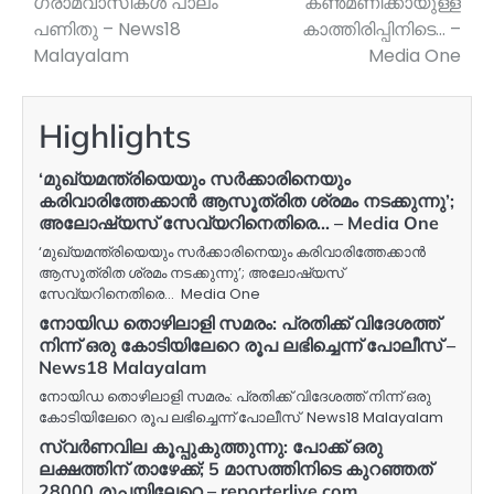
ഗ്രാമവാസികൾ പാലം
കൺമണിക്കായുള്ള
പണിതു – News18
കാത്തിരിപ്പിനിടെ… –
Malayalam
Media One
Highlights
‘മുഖ്യമന്ത്രിയെയും സർക്കാരിനെയും
കരിവാരിത്തേക്കാൻ ആസൂത്രിത ശ്രമം നടക്കുന്നു’;
അലോഷ്യസ് സേവ്യറിനെതിരെ… – Media One
‘മുഖ്യമന്ത്രിയെയും സർക്കാരിനെയും കരിവാരിത്തേക്കാൻ
ആസൂത്രിത ശ്രമം നടക്കുന്നു’; അലോഷ്യസ്
സേവ്യറിനെതിരെ… Media One
നോയിഡ തൊഴിലാളി സമരം: പ്രതിക്ക് വിദേശത്ത്
നിന്ന് ഒരു കോടിയിലേറെ രൂപ ലഭിച്ചെന്ന് പോലീസ് –
News18 Malayalam
നോയിഡ തൊഴിലാളി സമരം: പ്രതിക്ക് വിദേശത്ത് നിന്ന് ഒരു
കോടിയിലേറെ രൂപ ലഭിച്ചെന്ന് പോലീസ് News18 Malayalam
സ്വർണവില കൂപ്പുകുത്തുന്നു: പോക്ക് ഒരു
ലക്ഷത്തിന് താഴേക്ക്; 5 മാസത്തിനിടെ കുറഞ്ഞത്
28000 രൂപയിലേറെ – reporterlive.com