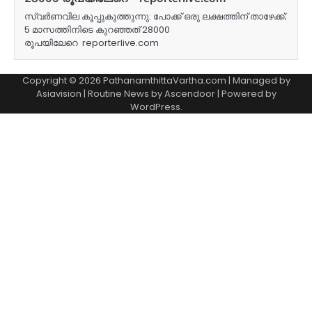
സ്വർണവില കൂപ്പുകുത്തുന്നു: പോക്ക് ഒരു ലക്ഷത്തിന് താഴേക്ക്;
5 മാസത്തിനിടെ കുറഞ്ഞത് 28000
രൂപയിലേറെ reporterlive.com
Copyright © 2026 PathanamthittaVartha.com | Managed by
Asiavision | Routine News by
Ascendoor
| Powered by
WordPress
.