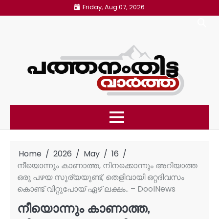
Skip
Friday, Aug 07, 2026
to
content
Home
2026
May
16
നീയൊന്നും കാണാത്ത, നിനക്കൊന്നും അറിയാത്ത
ഒരു പഴയ സൂര്യയുണ്ട്; തെളിവായി ഒറ്റദിവസം
കൊണ്ട് വിറ്റുപോയ് ഏഴ് ലക്ഷം.. – DoolNews
നീയൊന്നും കാണാത്ത,