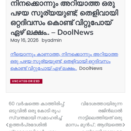
നിനക്കൊന്നും അറിയാത്ത ഒരു
പഴയ സൂര്യയുണ്ട്; തെളിവായി
ഒറ്റദിവസം കൊണ്ട് വിറ്റുപോയ്
ഏഴ് ലക്ഷം.. – DoolNews
May 16, 2026
by
admin
നീയൊന്നും കാണാത്ത, നിനക്കൊന്നും അറിയാത്ത
ഒരു പഴയ സൂര്യയുണ്ട്; തെളിവായി ഒറ്റദിവസം
കൊണ്ട് വിറ്റുപോയ് ഏഴ് ലക്ഷം..
DoolNews
UNCATEGORIZED
60 വർഷത്തെ കാത്തിരിപ്പ്;
വിദേശത്തായിരുന്ന
Post
ഒടുവിൽ ഒരു കോടി രൂപ
രജിൻലാൽ
navigation
സ്വന്തമായി സമാഹരിച്ച്
നാട്ടിലെത്തിയത് ഒരു
ഉത്തർപ്രദേശിൽ
മാസം മുൻപ് ; ആദ്യത്തെ