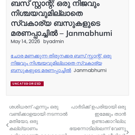
ബസ് സ്റ്റാന്റ്; ഒരു നിജവും
നിശ്ചയവുമില്ലാതെ
സ്വകാര്യ ബസുകളുടെ
മരണപ്പാച്ചിൽ – Janmabhumi
May 14, 2026
by
admin
ചോര മണക്കുന്ന തിരുനക്കര ബസ് സ്റ്റാന്റ്; ഒരു
നിജവും നിശ്ചയവുമില്ലാതെ സ്വകാര്യ
ബസുകളുടെ മരണപ്പാച്ചിൽ
Janmabhumi
UNCATEGORIZED
ശശിധരന് എന്നും ഒരു
പാർടിക്ക് ഉപരിയായി ഒരു
Post
വണ്ടിക്കാളയായി നടന്നാല്‍
ഇമേജും താൻ
navigation
മതിയോ, ഒരു
ഉണ്ടാക്കാറില്ല;
കല്ല്യാണം
ഭയന്നോടില്ലെന്ന് വേണു​