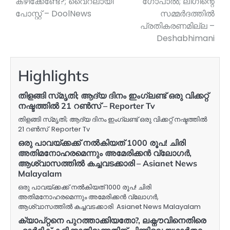
കഴിക്കേണ്ടേ?; വൈറലായി
ഗോപാൽ; ലീ​ഗിന്റെ
പോസ്റ്റ് – DoolNews
സമ്മർദത്തിൽ
പ്രതികരണമില്ല –
Deshabhimani
Highlights
തിളങ്ങി സ്‌മൃതി; ആദ്യ ദിനം ഇംഗ്ലണ്ട് ഒരു വിക്കറ്റ്
നഷ്ടത്തിൽ 21 റൺസ് – Reporter Tv
തിളങ്ങി സ്‌മൃതി; ആദ്യ ദിനം ഇംഗ്ലണ്ട് ഒരു വിക്കറ്റ് നഷ്ടത്തിൽ
21 റൺസ് Reporter Tv
ഒരു പാവയ്‍ക്കക്ക് നൽകിയത് 1000 രൂപ! ചിരി
അതിമനോഹരമെന്നും അമേരിക്കൻ വ്ലോഗർ,
ആശ്വാസത്തില്‍ കച്ചവടക്കാരി – Asianet News
Malayalam
ഒരു പാവയ്‍ക്കക്ക് നൽകിയത് 1000 രൂപ! ചിരി
അതിമനോഹരമെന്നും അമേരിക്കൻ വ്ലോഗർ,
ആശ്വാസത്തില്‍ കച്ചവടക്കാരി Asianet News Malayalam
ക്യാപ്റ്റനെ പുറത്താക്കിയതോ?, ലക്നൗവിനെതിരെ