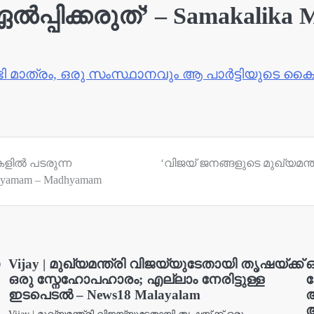
പിക്കരുത്’ – Samakalika M
്ടി മാത്രം, ഒരു സംസ്ഥാനവും ആ പാർട്ടിയുടെ കൈ
ിൽ പടരുന്ന
‘വിജയ് ജനങ്ങളുടെ മുഖ്യമന
mam – Madhyamam
Vijay | മുഖ്യമന്ത്രി വിജയ്‌യുടേതായി തൃഷയ്ക്ക്
ഒരു സ്നേഹോപഹാരം; എല്ലാം നേരിട്ടുള്ള
ക
ഇടപെടൽ – News18 Malayalam
ആ
ആ