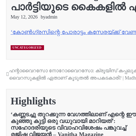
പാർട്ടിയുടെ കൈകളിൽ ഏൽപ്
May 12, 2026
by
admin
‘കോണ്‍ഗ്രസിന്റെ പോരാട്ടം കസേരയ്ക്ക് വേണ
UNCATEGORIZED
ഹന്റാവൈറസോ നോറോവൈറസോ: ക്രൂയിസ് കപ്പലുകള
Post
വൈറസുകളിൽ ഏതാണ് കൂടുതൽ അപകടകാരി? | Madhya
navigation
Highlights
‘കണ്ണടച്ചു തുറക്കുന്ന വേഗത്തിലാണ് എന്റെ ഈ
കുഞ്ഞു കുട്ടി ഒരു വധുവായി മാറിയത്’:
സഹോദരിയുടെ വിവാഹവിശേഷം പങ്കുവച്ച്
രജിഷ വിജയൻ – Vanitha Magazine