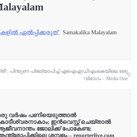
alayalam
കളിൽ ഏൽപ്പിക്കരുത്’
Samakalika Malayalam
്ത്രി’; പിന്തുണ പ്രഖ്യാപിച്ച് എഐഎഡിഎംകെയിലെ ഒരു
വിഭാഗം – Media One
ഒരു വർഷം പണിയെടുത്താൽ
ോടീശ്വരനാകാം; ഇൻവെസ്റ്റ് ചെയ്‌താൽ
ജീവനാന്തം ജോലിക്ക് പോകേണ്ട;
ന്ത്രോപിക്കിലെ ശമ്പളം – reporterlive.com