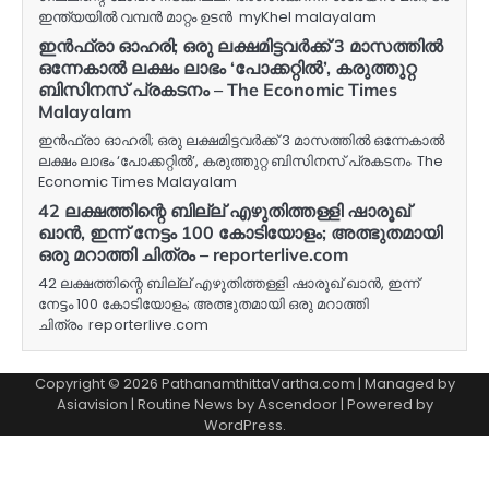
ഇന്ത്യയില്‍ വമ്പന്‍ മാറ്റം ഉടന്‍ myKhel malayalam
ഇൻഫ്രാ ഓഹരി; ഒരു ലക്ഷമിട്ടവർക്ക് 3 മാസത്തിൽ
ഒന്നേകാൽ ലക്ഷം ലാഭം ‘പോക്കറ്റിൽ’, കരുത്തുറ്റ
ബിസിനസ് പ്രകടനം – The Economic Times
Malayalam
ഇൻഫ്രാ ഓഹരി; ഒരു ലക്ഷമിട്ടവർക്ക് 3 മാസത്തിൽ ഒന്നേകാൽ
ലക്ഷം ലാഭം ‘പോക്കറ്റിൽ’, കരുത്തുറ്റ ബിസിനസ് പ്രകടനം The
Economic Times Malayalam
42 ലക്ഷത്തിന്റെ ബില്ല് എഴുതിത്തള്ളി ഷാരൂഖ്
ഖാൻ, ഇന്ന് നേട്ടം 100 കോടിയോളം; അത്ഭുതമായി
ഒരു മറാത്തി ചിത്രം – reporterlive.com
42 ലക്ഷത്തിന്റെ ബില്ല് എഴുതിത്തള്ളി ഷാരൂഖ് ഖാൻ, ഇന്ന്
നേട്ടം 100 കോടിയോളം; അത്ഭുതമായി ഒരു മറാത്തി
ചിത്രം reporterlive.com
Copyright © 2026 PathanamthittaVartha.com | Managed by
Asiavision | Routine News by
Ascendoor
| Powered by
WordPress
.