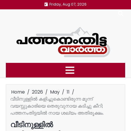
Skip
Friday, Aug 07, 2026
to
content
Home
2026
May
11
വീടിനുള്ളിൽ കളിച്ചുകൊണ്ടിരുന്ന മൂന്ന്
വയസ്സുകാരിയെ തെരുവുനായ കടിച്ചു കീറി;
പത്തനംതിട്ടയിൽ നായ ശല്യം അതിരൂക്ഷം.
വീടിനുള്ളിൽ