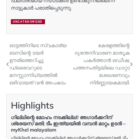
ഫലപ്രദമായ നടപടികൾ ഉണ്ടാകുന്നില്ലെന്ന്
നാട്ടുകാർ പരാതിപ്പെടുന്നു.
UNCATEGORIZED
ഓട്ടത്തിനിടെ സ്വകാര്യ
കേരളത്തിന്റെ
Post
ബസിന്റെ ടയർ
ദുരന്തനിവാരണ മാതൃക
navigation
ഊരിത്തെറിച്ചു;
പകർത്താൻ ഒഡീഷ;
ഡ്രൈവറുടെ
പത്തനംതിട്ടയിലെ ഡാറ്റാ
മനസ്സാന്നിധ്യത്തിൽ
ശേഖരണവും
ഒഴിവായത് വൻ അപകടം
നിർണ്ണായകമായി.
Highlights
ഗില്ലിന്റെ മോഹം നടക്കില്ല!! അഗാര്‍ക്കറിന്
ശ്രേയസ് മതി; ടീം ഇന്ത്യയില്‍ വമ്പന്‍ മാറ്റം ഉടന്‍ –
myKhel malayalam
ഗില്ലിന്റെ മോഹം നടക്കില്ല!! അഗാര്‍ക്കറിന് ശ്രേയസ് മതി; ടീം