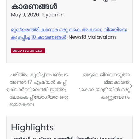
കാരണങ്ങൾ
May 9, 2026
by
admin
മുഖ്യമന്ത്രി കസേര ഒരു കൈ അകലെ; വിജയിയെ
കുഴപ്പിച്ച 10 കാരണങ്ങൾ
News18 Malayalam
UNCATEGORIZED
ചരിത്രം കുറിച്ച് പെൺപട;
ഒട്ടേറെ ജീവനെടുത്ത
Post
അണ്ടർ 17 ഏഷ്യൻ കപ്പ്
ഭീമാകാരൻ;
navigation
ക്വാർട്ടറിലെത്തി ഇന്ത്യ;
‘കൊലയാളി’യിൽ ഒരു
ലോകകപ്പ് യോഗ്യത ഒരു
കണ്ണുവേണം
ജയമകലെ
Highlights
എൽഡിഎഫ് ഒരു കാത്തിരിപ്പിനുമില്ല, ‘മധുവിധു