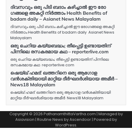
ദിവസവും ഒരു പിടി ബദാം കഴിച്ചാൽ ഈ രോ​
ഗങ്ങളെ അകറ്റി നിർത്താം Health Benefits of
badam daily – Asianet News Malayalam
ദിവസവും ഒരു പിടി ബദാം കഴിച്ചാൽ ഈ രോ​ഗങ്ങളെ അകറ്റി
നിർത്താം Health Benefits of badam daily Asianet News
Malayalam
ഒരു ചെറിയ കയ്യബദ്ധം; തീപ്പെട്ടി ഉണ്ടായതിന്
പിന്നിലെ രസകരമായ കഥ – reporterlive.com
ഒരു ചെറിയ കയ്യബദ്ധം; തീപ്പെട്ടി ഉണ്ടായതിന് പിന്നിലെ
രസകരമായ കഥ reporterlive.com
ഷെയ്ഖ് ഹമദ്: ഖത്തറിനെ ഒരു ആഗോള
വൻശക്തിയായി മാറ്റിയ ദീർഘദർശിയായ അമീർ –
News18 Malayalam
ഷെയ്ഖ് ഹമദ്: ഖത്തറിനെ ഒരു ആഗോള വൻശക്തിയായി
മാറ്റിയ ദീർഘദർശിയായ അമീർ News18 Malayalam
Copyright © 2026 PathanamthittaVartha.com | Managed by
Asiavision | Routine News by
Ascendoor
| Powered by
WordPress
.