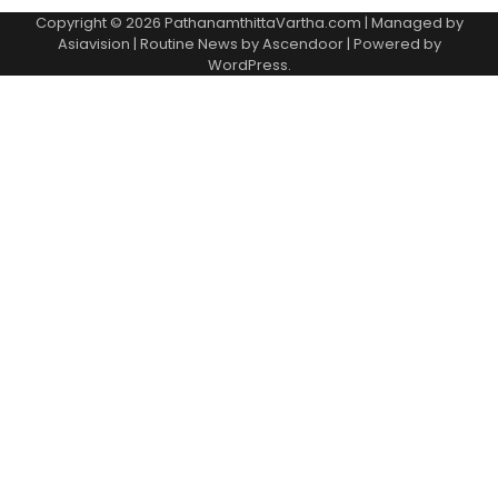
Copyright © 2026 PathanamthittaVartha.com | Managed by
Asiavision | Routine News by
Ascendoor
| Powered by
WordPress
.